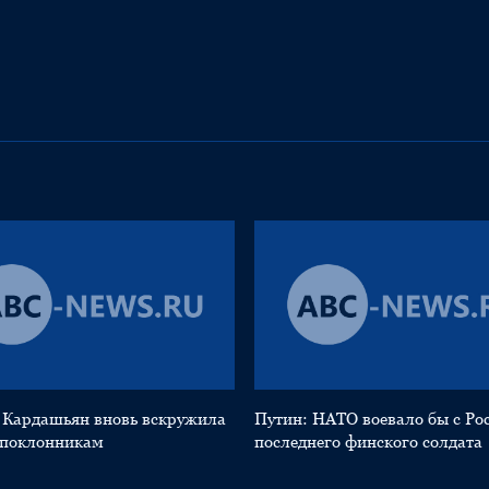
 Кардашьян вновь вскружила
Путин: НАТО воевало бы с Ро
 поклонникам
последнего финского солдата