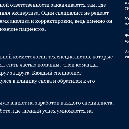
и
ной ответственности заканчивается там, где
у
няя экспертиза. Один специалист не решает
К
емя анализа и корректировки, ведь именно он
л
доверие пациентов.
Ф
п
A
ивной косметологии тех специалистов, которые
с
тят стать частью команды. Член команды
друг за друга. Каждый специалист
улся в клинику снова и обратился к его
ую влияет на заработок каждого специалиста,
боте, где личный успех умножается на