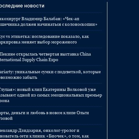
оследние новости
нкохирург Владимир Балабан: «Чек-ап
ишечника должен начинаться с колоноскопии»
ус vs этикетка: исследование показало, как
аркировка меняет выбор мороженого
 Пекине открылась четвертая выставка China
ternational Supply Chain Expo
ariarty: уникальные сумки с подсветкой, которые
евозможно забыть
Глупая»: новый клип Екатерины Волковой уже
азывают одной из самых эмоциональных премьер
езона
арты, деньги и любовь в новом клипе Ольги
узовой
лександр Дзидзария, онколог-уролог и
нователь сети клиник «Биочек», о том, как