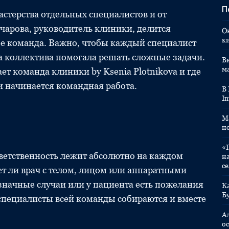
П
астерства отдельных специалистов и от
арова, руководитель клиники, делится
О
к
е команда. Важно, чтобы каждый специалист
ка коллектива помогала решать сложные задачи.
Вк
м
т команда клиники by Ksenia Plotnikova и где
и начинается командная работа.
В
In
M
н
«
тветственность лежит абсолютно на каждом
н
с
ает ли врач с телом, лицом или аппаратными
начные случаи или у пациента есть пожелания
К
Б
специалисты всей команды собираются и вместе
А
ос