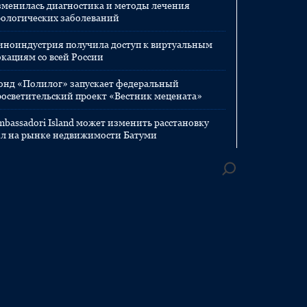
зменилась диагностика и методы лечения
рологических заболеваний
иноиндустрия получила доступ к виртуальным
окациям со всей России
онд «Полилог» запускает федеральный
росветительский проект «Вестник мецената»
mbassadori Island может изменить расстановку
ил на рынке недвижимости Батуми