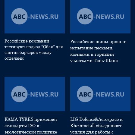
Российские компании
Российские шины прошли
тестируют подход “Обея” для
испытание песками,
снятия барьеров между
камнями и горными
отделами
участками Тянь-Шаня
KAMA TYRES применяет
LIG Defense&Aerospace и
стандарты ISO в
Rheinmetall объединяют
экологической политике
усилия для работы с