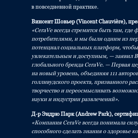
в повседневной практике.
Винсент Шовьер (Vincent Chauvière), пр
«CeraVe всегда стремится быть там, где
потребителями, и мы были одним из пер
потенциал социальных платформ, чтобы
увлекательным и доступным, — заявил Ви
глобального бренда CeraVe. — Первая ц
на новый уровень, объединяя 111 авторов
голливудского проекта, призванного ра
творчество и переосмысливать возможно
науки и индустрии развлечений».
Д-р Эндрю Парк (Andrew Park), сертифи
«Компания CeraVe всегда понимала силу
способного сделать знания о здоровье к