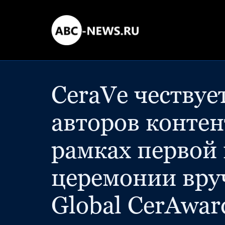
CeraVe чествуе
авторов контен
рамках первой 
церемонии вру
Global CerAwar