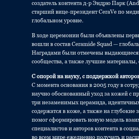
создатель контента д-р Эндрю Парк (And
старший вице-президент CeraVe по мед
глобальном уровне.
В ходе церемонии были объявлены первы
вошли в состав Ceramide Squad — глобал
Наградами были отмечены выдающиеся 
сообщества, а также лучшие материалы, 
С опорой на науку, с поддержкой авторо
С момента основания в 2005 году в сотр
научно обоснованный уход за кожей с п
три незаменимых церамида, идентичных
содержатся в коже, а также на глубокие
помог сформировать новую модель взаи
специалистов и авторов контента в соц
во всем мире ежедневно получать и расш