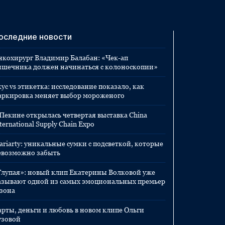
оследние новости
нкохирург Владимир Балабан: «Чек-ап
ишечника должен начинаться с колоноскопии»
ус vs этикетка: исследование показало, как
аркировка меняет выбор мороженого
 Пекине открылась четвертая выставка China
ternational Supply Chain Expo
ariarty: уникальные сумки с подсветкой, которые
евозможно забыть
Глупая»: новый клип Екатерины Волковой уже
азывают одной из самых эмоциональных премьер
езона
арты, деньги и любовь в новом клипе Ольги
узовой