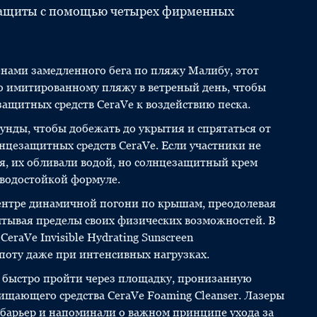
езащиты с помощью четырех фирменных
ами замедленного бега по пляжу Малибу, этот
о имитированному пляжу в ветреный день, чтобы
ащитных средств CeraVe к воздействию песка.
кунды, чтобы добежать до укрытия и спрятаться от
нцезащитных средств CeraVe. Если участники не
я, их обливали водой, но солнцезащитный крем
 водостойкой формуле.
центре динамичной погони по крышам, преодолевая
тывая пределы своих физических возможностей. В
eraVe Invisible Hydrating Sunscreen
поту даже при интенсивных нагрузках.
ь быстро пройти через площадку, пронизанную
ищающего средства CeraVe Foaming Cleanser. Лазеры
арьер и напоминали о важном принципе ухода за