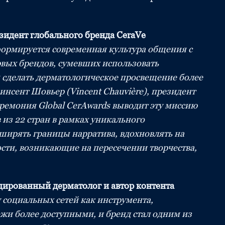
езидент глобального бренда CeraVe
 формируется современная культура общения с
вых брендов, сумевших использовать
 сделать дерматологическое просвещение более
нсент Шовьер (Vincent Chauvière), президент
еремония Global CerAwards выводит эту миссию
 из 22 стран в рамках уникального
сширять границы нарратива, вдохновлять на
сти, возникающие на пересечении творчества,
цированный дерматолог и автор контента
 социальных сетей как инструмента,
ожи более доступными, и бренд стал одним из