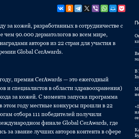
П
ду за кожей, разработанных в сотрудничестве с
 чем 90.000 дерматологов во всем мире,
О
к
аградами авторов из 22 стран для участия в
ремии Global CerAwards.
Вк
м
В
In
году, премия CerAwards — это ежегодный
гов и специалистов в области здравоохранения)
M
н
хода за кожей. С момента запуска программа
в этом году местные конкурсы прошли в 22
«
н
тогам отбора 111 победителей получили
с
международном финале Global CerAwards, где
К
 за звание лучших авторов контента в сфере
Б