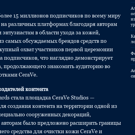
А
ос
более 15 миллионов подписчиков по всему миру
и
 на различных платформах благодаря авторам
у
энтузиастам в области ухода за кожей,
К
из самых обсуждаемых брендов средств по
л
вокупный охват участников первой церемонии
Ф
а подписчиков, что наглядно демонстрирует
п
та, продолжающего знакомить аудиторию во
A
отками CeraVe.
с
создателей контента
rds стала площадка CeraVe Studios —
ля создания контента на территории одной из
пециально сооруженных декораций,
в авторам было предложено расширить границы
него средства для очистки кожи CeraVe и