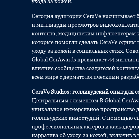
ухода за кожей.
Сегодня аудитория CeraVe насчитывает 
и миллиарды просмотров видеоконтента
контента, медицинским инфлюенсерам и 
которые помогли сделать CeraVe одним 
уходу за кожей в социальных сетях. Со
Global CerAwards превышает 44 миллион
влияние сообщества создателей контен
всем мире с дерматологическими разраб
CeraVe Studios: голливудский опыт для 
Центральным элементом В Global CerAwa
уникальное иммерсивное пространство д
голливудских киностудий. С помощью с
профессиональных актеров и каскадеро
нарратива об уходе за кожей, включив в 