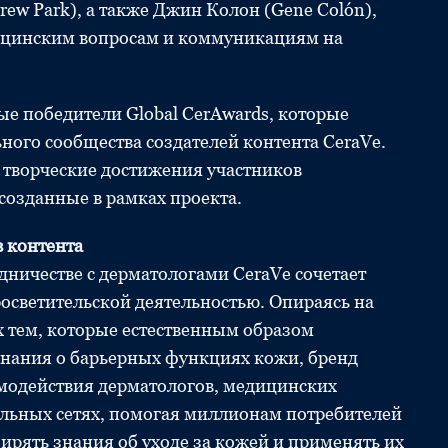
rew Park), а также Джин Колон (Gene Colón),
ицинским вопросам и коммуникациям на
е победители Global CerAwards, которые
ьного сообщества создателей контента CeraVe.
творческие достижения участников
созданные в рамках проекта.
в контента
удничестве с дерматологами CeraVe сочетает
росветительской деятельностью. Опираясь на
 тем, которые естественным образом
 знания о барьерных функциях кожи, бренд
модействия дерматологов, медицинских
иальных сетях, помогая миллионам потребителей
ирять знания об уходе за кожей и применять их