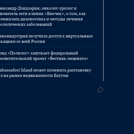
лександр Дзидзария, онколог-уролог и
нователь сети клиник «Биочек», о том, как
зменилась диагностика и методы лечения
рологических заболеваний
иноиндустрия получила доступ к виртуальным
окациям со всей России
онд «Полилог» запускает федеральный
росветительский проект «Вестник мецената»
mbassadori Island может изменить расстановку
ил на рынке недвижимости Батуми