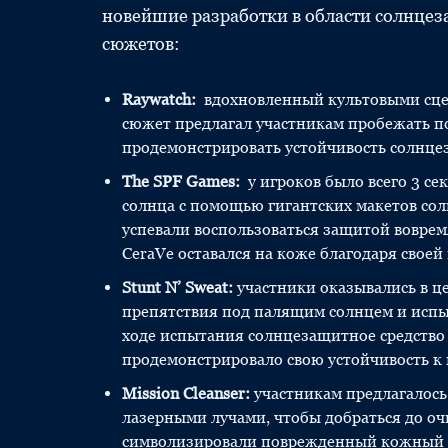
новейшие разработки в области солнц
сюжетов:
Raywatch:
вдохновленный культовыми сцен
сюжет предлагал участникам пробежать п
продемонстрировать устойчивость солнцез
The SPF Games:
у игроков было всего 3 се
солнца с помощью гигантских макетов сол
успевали воспользоваться защитой воврем
CeraVe оставался на коже благодаря своей
Stunt N’ Sweat:
участники оказывались в 
препятствия под палящим солнцем и испы
ходе испытания солнцезащитное средство C
продемонстрировало свою устойчивость к 
Mission Cleanser:
участникам предлагалос
лазерными лучами, чтобы добраться до оч
символизировали поврежденный кожный б