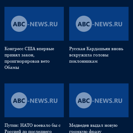
Конгресс США впервые
Русская Кардашьян вновь
принял закон,
вскружила головы
проигнорировав вето
поклонникам
Обамы
Путин: НАТО воевало бы с
Медведев выдал новую
Россией до последнего
громкую фразу