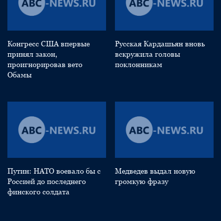
Конгресс США впервые
Русская Кардашьян вновь
принял закон,
вскружила головы
проигнорировав вето
поклонникам
Обамы
Путин: НАТО воевало бы с
Медведев выдал новую
Россией до последнего
громкую фразу
финского солдата