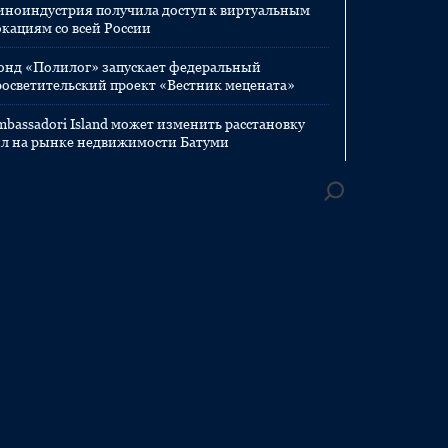
иноиндустрия получила доступ к виртуальным
окациям со всей России
онд «Полилог» запускает федеральный
росветительский проект «Вестник мецената»
mbassadori Island может изменить расстановку
ил на рынке недвижимости Батуми