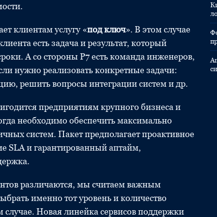
ости.
К
л
ет клиентам услугу «
под ключ
». В этом случае
Ф
п
клиента есть задача и результат, который
роки. А со стороны Р7 есть команда инженеров,
A
если нужно реализовать конкретные задачи:
с
цию, решить вопросы интеграции систем и др.
игодится предприятиям крупного бизнеса и
когда необходимо обеспечить максимально
чных систем. Пакет предполагает проактивное
е SLA и гарантированный аптайм,
держка.
нтов различаются, мы считаем важным
выбрать именно тот уровень и количество
м случае. Новая линейка сервисов поддержки