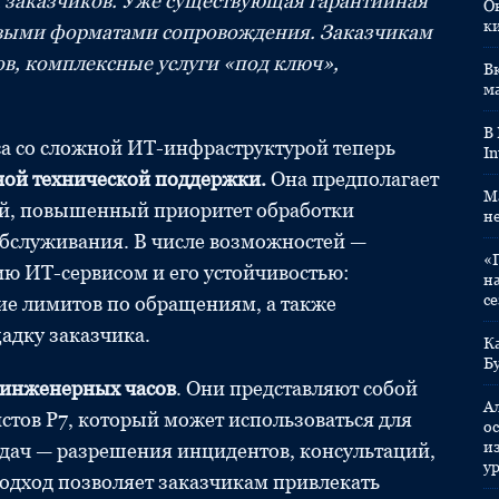
 заказчиков. Уже существующая гарантийная
О
к
овыми форматами сопровождения. Заказчикам
в, комплексные услуги «под ключ»,
Вк
м
.
В
са со сложной ИТ-инфраструктурой теперь
In
ой технической поддержки.
Она предполагает
M
ой, повышенный приоритет обработки
н
бслуживания. В числе возможностей —
«
ю ИТ-сервисом и его устойчивостью:
н
с
вие лимитов по обращениям, а также
адку заказчика.
К
Б
 инженерных часов
. Они представляют собой
А
тов Р7, который может использоваться для
ос
и
ач — разрешения инцидентов, консультаций,
у
подход позволяет заказчикам привлекать