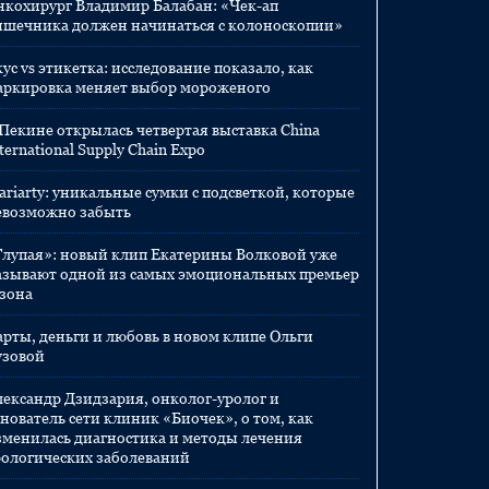
нкохирург Владимир Балабан: «Чек-ап
ишечника должен начинаться с колоноскопии»
ус vs этикетка: исследование показало, как
аркировка меняет выбор мороженого
 Пекине открылась четвертая выставка China
ternational Supply Chain Expo
ariarty: уникальные сумки с подсветкой, которые
евозможно забыть
Глупая»: новый клип Екатерины Волковой уже
азывают одной из самых эмоциональных премьер
езона
арты, деньги и любовь в новом клипе Ольги
узовой
лександр Дзидзария, онколог-уролог и
нователь сети клиник «Биочек», о том, как
зменилась диагностика и методы лечения
рологических заболеваний