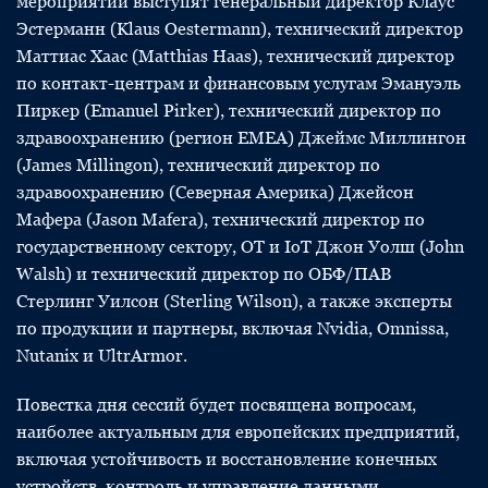
мероприятий выступят генеральный директор Клаус
Эстерманн (Klaus Oestermann), технический директор
Маттиас Хаас (Matthias Haas), технический директор
по контакт-центрам и финансовым услугам Эмануэль
Пиркер (Emanuel Pirker), технический директор по
здравоохранению (регион EMEA) Джеймс Миллингон
(James Millingon), технический директор по
здравоохранению (Северная Америка) Джейсон
Мафера (Jason Mafera), технический директор по
государственному сектору, OT и IoT Джон Уолш (John
Walsh) и технический директор по ОБФ/ПАВ
Стерлинг Уилсон (Sterling Wilson), а также эксперты
по продукции и партнеры, включая Nvidia, Omnissa,
Nutanix и UltrArmor.
Повестка дня сессий будет посвящена вопросам,
наиболее актуальным для европейских предприятий,
включая устойчивость и восстановление конечных
устройств, контроль и управление данными,