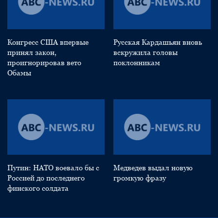
Конгресс США впервые
Русская Кардашьян вновь
принял закон,
вскружила головы
проигнорировав вето
поклонникам
Обамы
Путин: НАТО воевало бы с
Медведев выдал новую
Россией до последнего
громкую фразу
финского солдата