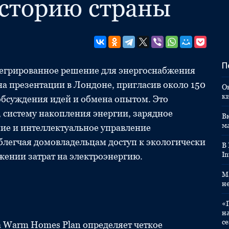
историю страны
П
егрированное решение для энергоснабжения
на презентации в Лондоне, пригласив около 150
О
к
 обсуждения идей и обмена опытом. Это
 систему накопления энергии, зарядное
Вк
м
ние и интеллектуальное управление
блегчая домовладельцам доступ к экологически
В
In
ении затрат на электроэнергию.
M
н
«
н
с
а Warm Homes Plan определяет четкое