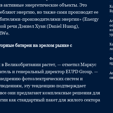
в активные энергетические объекты. Это
К
Б
ребляют энергию, но также сами производят ее
ебителями-производителями энергии» (Energy
А
ос
ной речи Дэниел Хуан (Daniel Huang),
и
odWe.
у
К
орные батареи на зрелом рынке с
л
Ф
п
 в Великобритании растет, — отметил Маркус
ватель и генеральный директор EUPD Group. —
A
с
внедрению фотоэлектрических систем и
людениям, эту тенденцию подтверждает
все они предлагают комплексные решения для
гии как стандартный пакет для жилого сектора