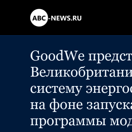
GoodWe предст
Великобритан
систему энерг
на фоне запус
программы мо