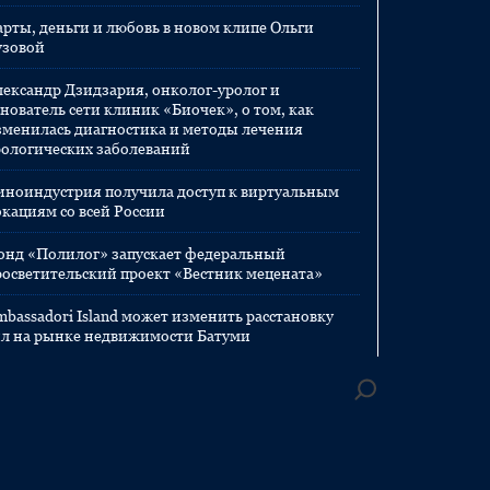
арты, деньги и любовь в новом клипе Ольги
узовой
лександр Дзидзария, онколог-уролог и
нователь сети клиник «Биочек», о том, как
зменилась диагностика и методы лечения
рологических заболеваний
иноиндустрия получила доступ к виртуальным
окациям со всей России
онд «Полилог» запускает федеральный
росветительский проект «Вестник мецената»
mbassadori Island может изменить расстановку
ил на рынке недвижимости Батуми