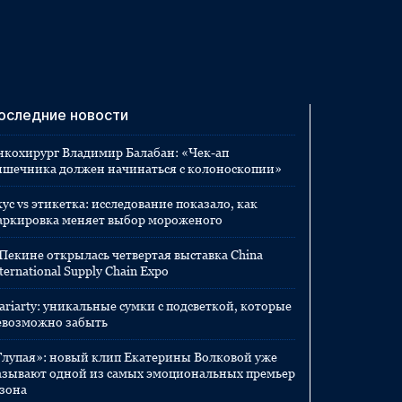
оследние новости
нкохирург Владимир Балабан: «Чек-ап
ишечника должен начинаться с колоноскопии»
ус vs этикетка: исследование показало, как
аркировка меняет выбор мороженого
 Пекине открылась четвертая выставка China
ternational Supply Chain Expo
ariarty: уникальные сумки с подсветкой, которые
евозможно забыть
Глупая»: новый клип Екатерины Волковой уже
азывают одной из самых эмоциональных премьер
езона