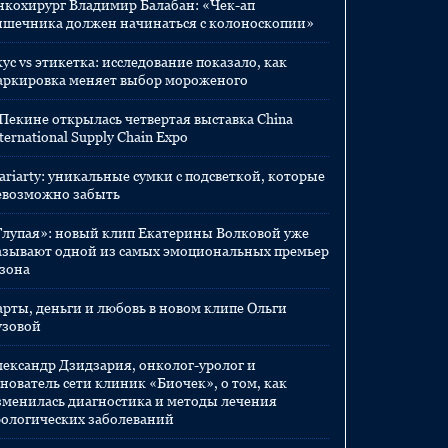
нкохирург Владимир Балабан: «Чек-ап
ишечника должен начинаться с колоноскопии»
ус vs этикетка: исследование показало, как
аркировка меняет выбор мороженого
 Пекине открылась четвертая выставка China
ternational Supply Chain Expo
ariarty: уникальные сумки с подсветкой, которые
евозможно забыть
Глупая»: новый клип Екатерины Волковой уже
азывают одной из самых эмоциональных премьер
езона
арты, деньги и любовь в новом клипе Ольги
узовой
лександр Дзидзария, онколог-уролог и
нователь сети клиник «Биочек», о том, как
зменилась диагностика и методы лечения
рологических заболеваний