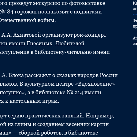
ого проведут экскурсию по фотовыставке
К
л
 № 84 горожан познакомят с подвигами
Отечественной войны.
Ф
п
 А.А. Ахматовой организуют рок-концерт
A
ыки имени Гнесиных. Любителей
с
ыступление в библиотеку-читальню имени
. Блока расскажут о сказках народов России
ильмов. В культурном центре «Вдохновение»
 петушке», а в библиотеке № 214 имени
я к настольным играм.
дут серию практических занятий. Например,
кой из глины и созданием весенних картин
иан» — сборкой роботов, в библиотеке