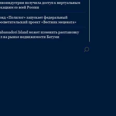
иноиндустрия получила доступ к виртуальным
окациям со всей России
онд «Полилог» запускает федеральный
росветительский проект «Вестник мецената»
mbassadori Island может изменить расстановку
ил на рынке недвижимости Батуми