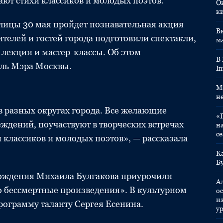
ают стихи классиков и молодых поэтов.
О
к
олицы 30 мая пройдет познавательная акция
Вк
телей и гостей города подготовили спектакли,
м
 лекции и мастер-классы. Об этом
В
ель Мэра Москвы.
In
M
н
в разных округах города. Все желающие
«
ждений, поучаствуют в творческих встречах
н
с
 классиков и молодых поэтов», — рассказала
К
Б
рождения Михаила Булгакова приурочили
А
го бессмертные произведения». В культурном
ос
и
ограмму таланту Сергея Есенина.
у