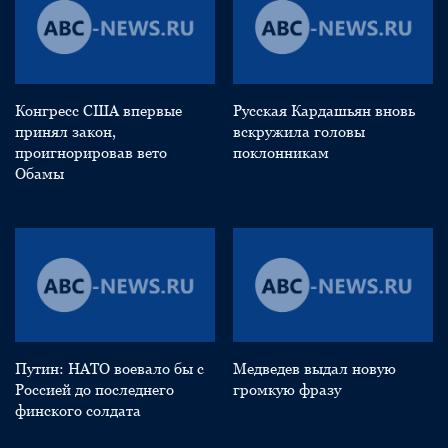
Конгресс США впервые
Русская Кардашьян вновь
принял закон,
вскружила головы
проигнорировав вето
поклонникам
Обамы
Путин: НАТО воевало бы с
Медведев выдал новую
Россией до последнего
громкую фразу
финского солдата