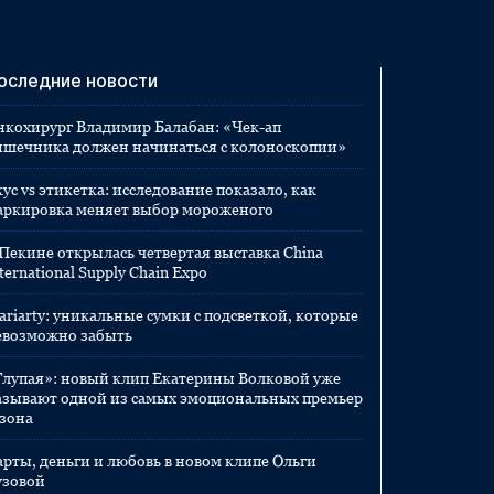
оследние новости
нкохирург Владимир Балабан: «Чек-ап
ишечника должен начинаться с колоноскопии»
ус vs этикетка: исследование показало, как
аркировка меняет выбор мороженого
 Пекине открылась четвертая выставка China
ternational Supply Chain Expo
ariarty: уникальные сумки с подсветкой, которые
евозможно забыть
Глупая»: новый клип Екатерины Волковой уже
азывают одной из самых эмоциональных премьер
езона
арты, деньги и любовь в новом клипе Ольги
узовой