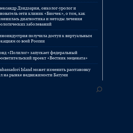
лександр Дзидзария, онколог-уролог и
нователь сети клиник «Биочек», о том, как
зменилась диагностика и методы лечения
рологических заболеваний
иноиндустрия получила доступ к виртуальным
окациям со всей России
онд «Полилог» запускает федеральный
росветительский проект «Вестник мецената»
mbassadori Island может изменить расстановку
ил на рынке недвижимости Батуми