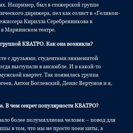
тах. Например, был в стажерской группе
ического дирижера, пел как солист в «Геликон-
режиссера Кирилла Серебренникова в
 в Мариинском театре.
с группой КВАТРО. Как она возникла?
сте с друзьями, студентами знаменитой
гда выступали в ансамбле. И в какой-то
мужской квартет. Так появилась группа
еев, Антон Боглевский, Денис Вертунов и я,
ха. В чем секрет популярности КВАТРО?
вало более полумиллиона человек – повод для
уппы в том, что мы не просто поем хиты, а