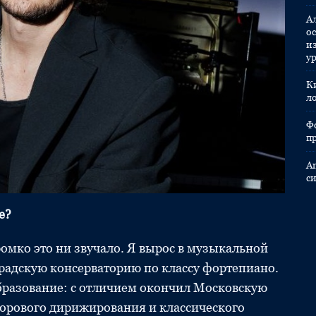
А
ос
и
у
К
л
Ф
п
A
с
е?
омко это ни звучало. Я вырос в музыкальной
радскую консерваторию по классу фортепиано.
бразование: с отличием окончил Московскую
 хорового дирижирования и классического