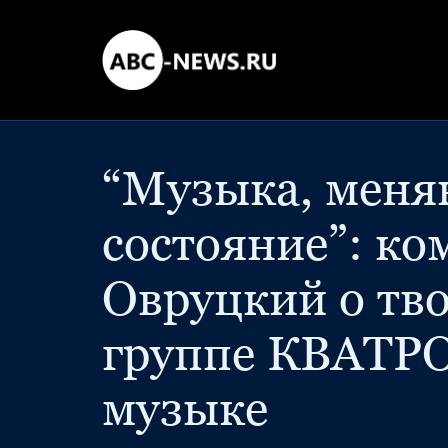
“Музыка, меня
состояние”: к
Овруцкий о тво
группе КВАТРО
музыке