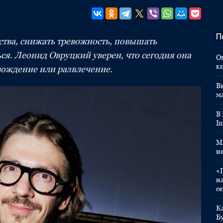
П
тва, снижать тревожность, повышать
ся. Леонид Овруцкий уверен, что сегодня она
О
к
вождение или развлечение.
Вк
м
В
In
M
н
«
н
с
К
Б