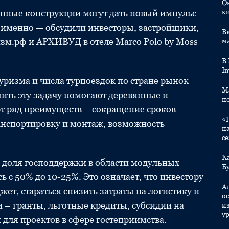
О
нные конструкции могут дать новый импульс
к
к именно — обсудили инвесторы, застройщики,
Вк
изм.рф и АРХИВУД в отеле Marco Polo by Moss
м
В
In
уризма и числа турпоездок по стране рынок
M
шить эту задачу помогают деревянные и
н
т ряд преимуществ – сокращение сроков
«
ранспортировку и монтаж, возможность
н
с
К
 доля господдержки в области модульных
Б
сь с 50% до 10-25%. Это означает, что инвестору
А
ет, стараться снизить затраты на логистику и
ос
– гранты, льготные кредиты, субсидии на
и
у
для проектов в сфере гостеприимства.