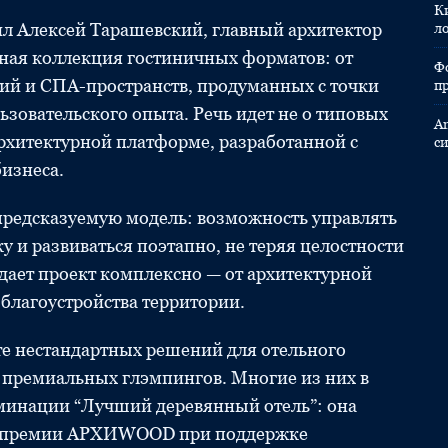
К
ил Алексей Тарашевский, главный архитектор
л
ая коллекция гостиничных форматов: от
Ф
ий и СПА-пространств, продуманных с точки
п
зовательского опыта. Речь идет не о типовых
A
архитектурной платформе, разработанной с
с
бизнеса.
 предсказуемую модель: возможность управлять
у и развиваться поэтапно, не теряя целостности
ает проект комплексно — от архитектурной
благоустройства территории.
те нестандартных решений для отельного
 и премиальных глэмпингов. Многие из них в
оминации “Лучший деревянный отель”: она
ой премии АРХИWOOD при поддержке