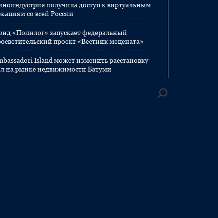
иноиндустрия получила доступ к виртуальным
окациям со всей России
онд «Полилог» запускает федеральный
росветительский проект «Вестник мецената»
mbassadori Island может изменить расстановку
ил на рынке недвижимости Батуми