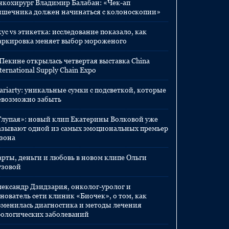
нкохирург Владимир Балабан: «Чек-ап
ишечника должен начинаться с колоноскопии»
ус vs этикетка: исследование показало, как
аркировка меняет выбор мороженого
 Пекине открылась четвертая выставка China
ternational Supply Chain Expo
ariarty: уникальные сумки с подсветкой, которые
евозможно забыть
Глупая»: новый клип Екатерины Волковой уже
азывают одной из самых эмоциональных премьер
езона
арты, деньги и любовь в новом клипе Ольги
узовой
лександр Дзидзария, онколог-уролог и
нователь сети клиник «Биочек», о том, как
зменилась диагностика и методы лечения
рологических заболеваний