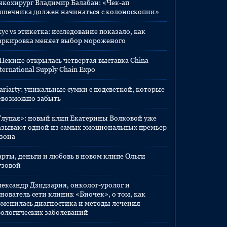
нкохирург Владимир Балабан: «Чек-ап
ишечника должен начинаться с колоноскопии»
ус vs этикетка: исследование показало, как
аркировка меняет выбор мороженого
 Пекине открылась четвертая выставка China
ternational Supply Chain Expo
ariarty: уникальные сумки с подсветкой, которые
евозможно забыть
Глупая»: новый клип Екатерины Волковой уже
азывают одной из самых эмоциональных премьер
езона
арты, деньги и любовь в новом клипе Ольги
узовой
лександр Дзидзария, онколог-уролог и
нователь сети клиник «Биочек», о том, как
зменилась диагностика и методы лечения
рологических заболеваний