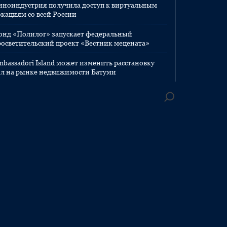
иноиндустрия получила доступ к виртуальным
окациям со всей России
онд «Полилог» запускает федеральный
росветительский проект «Вестник мецената»
mbassadori Island может изменить расстановку
ил на рынке недвижимости Батуми