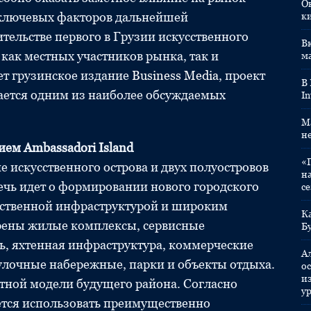
О
 ключевых факторов дальнейшей
к
ительстве первого в Грузии искусственного
Вк
как местных участников рынка, так и
м
ет грузинское издание
Business Media
, проект
В
ается одним из наиболее обсуждаемых
In
M
н
ием Ambassadori Island
«
е искусственного острова и двух полуостровов
н
ечь идет о формировании нового городского
с
обственной инфраструктурой и широким
К
рены жилые комплексы, сервисные
Б
ь, яхтенная инфраструктура, коммерческие
А
улочные набережные, парки и объекты отдыха.
ос
и
тной модели будущего района. Согласно
у
ется использовать преимущественно