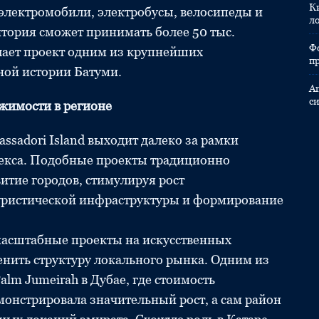
К
электромобили, электробусы, велосипеды и
л
итория сможет принимать более 50 тыс.
Ф
елает проект одним из крупнейших
п
ной истории Батуми.
A
с
ижимости в регионе
sadori Island выходит далеко за рамки
лекса. Подобные проекты традиционно
итие городов, стимулируя рост
туристической инфраструктуры и формирование
асштабные проекты на искусственных
нить структуру локального рынка. Одним из
alm Jumeirah в Дубае, где стоимость
онстрировала значительный рост, а сам район