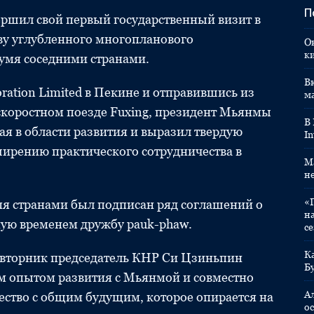
П
шил свой первый государственный визит в
аву углубленного многопланового
О
к
умя соседними странами.
Вк
oration Limited в Пекине и отправившись из
м
скоростном поезде Fuxing, президент Мьянмы
В
я в области развития и выразил твердую
In
ирению практического сотрудничества в
M
н
«
мя странами был подписан ряд соглашений о
н
ную временем дружбу pauk-phaw.
с
К
 вторник председатель КНР Си Цзиньпин
Б
им опытом развития с Мьянмой и совместно
А
ство с общим будущим, которое опирается на
ос