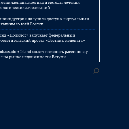
зменилась диагностика и методы лечения
рологических заболеваний
иноиндустрия получила доступ к виртуальным
окациям со всей России
онд «Полилог» запускает федеральный
росветительский проект «Вестник мецената»
mbassadori Island может изменить расстановку
ил на рынке недвижимости Батуми