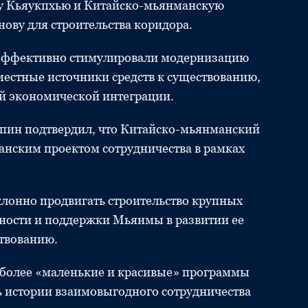
ну Кьяукпхью и Китайско-мьянманскую
ову для строительства коридора.
эффективно стимулировали модернизацию
стные источники средств к существованию,
й экономической интеграции.
ьпин подтвердил, что Китайско-мьянманский
анским проектом сотрудничества в рамках
клонно продвигать строительство крупных
сности и поддержки Мьянмы в развитии ее
твованию.
ь более «маленькие и красивые» программы
ь истории взаимовыгодного сотрудничества