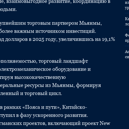
е, взаимовыгодное развитие, координацию в
и
у
людьми.
К
 крупнейшим торговым партнером Мьянмы,
л
более важным источником инвестиций.
Ф
рд долларов в 2025 году, увеличившись на 19,1%
п
A
с
ополняемостью, торговый ландшафт
 электромеханическое оборудование и
ртируя высококачественную
неральные ресурсы из Мьянмы, формируя
енный и торговый цикл.
в рамках «Пояса и пути», Китайско-
упил в фазу ускоренного развития.
гманских проектов, включающий проект New