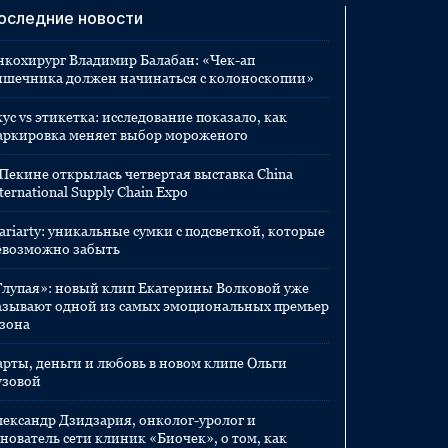
оследние новости
нкохирург Владимир Балабан: «Чек-ап
ишечника должен начинаться с колоноскопии»
ус vs этикетка: исследование показало, как
аркировка меняет выбор мороженого
 Пекине открылась четвертая выставка China
ternational Supply Chain Expo
ariarty: уникальные сумки с подсветкой, которые
евозможно забыть
Глупая»: новый клип Екатерины Волковой уже
азывают одной из самых эмоциональных премьер
езона
арты, деньги и любовь в новом клипе Ольги
узовой
лександр Дзидзария, онколог-уролог и
нователь сети клиник «Биочек», о том, как