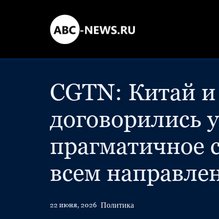
CGTN: Китай 
договорились 
прагматичное 
всем направле
Политика
22 июня, 2026