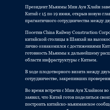
Президент Мьянмы Мин Аун Хлайн завер
Китай с 15 по 19 июня, открыв новую гл
прагматичного сотрудничества между дв
Посетив China Railway Construction Corp
китайской столицы в Шанхай на высоко
лично ознакомился с достижениями Кита
готовность Мьянмы к дальнейшему расш
области инфраструктуры с Китаем.
В ходе плодотворного визита между дву
сотрудничестве, закрепивших проверен
Во время встречи с Мин Аун Хлайном во
заявил, что Китай готов поделиться сво
построить китайско-мьянманское сообще