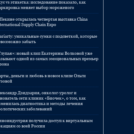
ус vs этикетка: исследование показало, как
аркировка меняет выбор мороженого
 Пекине открылась четвертая выставка China
ternational Supply Chain Expo
ariarty: уникальные сумки с подсветкой, которые
евозможно забыть
Глупая»: новый клип Екатерины Волковой уже
азывают одной из самых эмоциональных премьер
езона
арты, деньги и любовь в новом клипе Ольги
узовой
лександр Дзидзария, онколог-уролог и
нователь сети клиник «Биочек», о том, как
зменилась диагностика и методы лечения
рологических заболеваний
иноиндустрия получила доступ к виртуальным
окациям со всей России