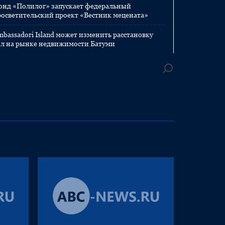
онд «Полилог» запускает федеральный
росветительский проект «Вестник мецената»
mbassadori Island может изменить расстановку
ил на рынке недвижимости Батуми