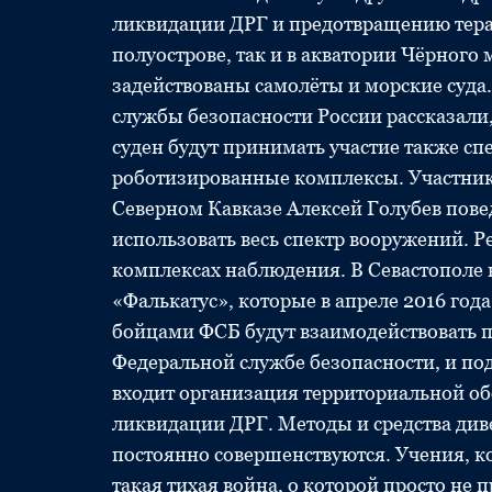
ликвидации ДРГ и предотвращению терак
полуострове, так и в акватории Чёрного 
задействованы самолёты и морские суд
службы безопасности России рассказали
суден будут принимать участие также с
роботизированные комплексы. Участник
Северном Кавказе Алексей Голубев повед
использовать весь спектр вооружений. Р
комплексах наблюдения. В Севастополе
«Фалькатус», которые в апреле 2016 год
бойцами ФСБ будут взаимодействовать 
Федеральной службе безопасности, и по
входит организация территориальной об
ликвидации ДРГ. Методы и средства ди
постоянно совершенствуются. Учения, ко
такая тихая война, о которой просто не 