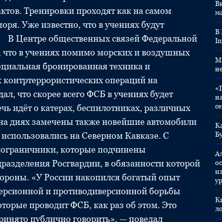
Вк
тов. Тренировки проходят как на самом
м
моря. Уже известно, что в учениях будут
В
а. В Центре общественных связей Федеральной
In
, что в учениях помимо морских и воздушных
M
пециальная бронированная техника и
н
 контртеррористических операций на
«
ал, что скорее всего ФСБ в учениях будет
н
с
ечь идёт о катерах, беспилотниках, различных
 на днях замечены также новейшие автомобили
К
а использовались на Северном Кавказе. С
Б
пограничники, которые подчинены
А
дразделения Росгвардии, в обязанности которой
ос
и
ороны. «У России накопился богатый опыт
у
версионной и противодиверсионной борьбы
К
торые проводит ФСБ, как раз об этом. Это
л
принято публично говорить», — поведал