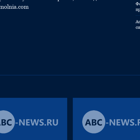
Ф
molnia.com
п
A
с