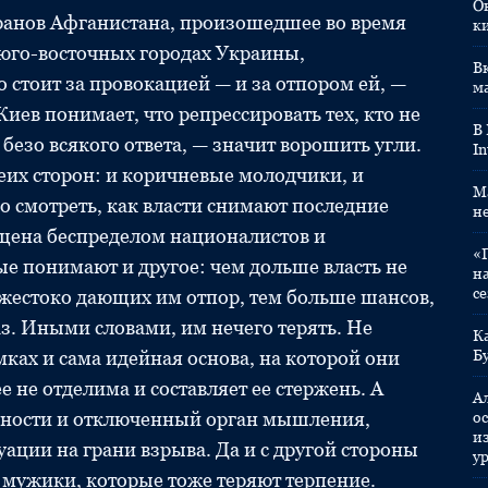
О
ранов Афганистана, произошедшее во время
к
юго-восточных городах Украины,
Вк
о стоит за провокацией — и за отпором ей, —
м
в понимает, что репрессировать тех, кто не
В
езо всякого ответа, — значит ворошить угли.
In
еих сторон: и коричневые молодчики, и
M
 смотреть, как власти снимают последние
н
щена беспределом националистов и
«
ые понимают и другое: чем дольше власть не
н
с
т жестоко дающих им отпор, тем больше шансов,
раз. Иными словами, им нечего терять. Не
К
мках и сама идейная основа, на которой они
Б
е не отделима и составляет ее стержень. А
А
нности и отключенный орган мышления,
ос
и
ации на грани взрыва. Да и с другой стороны
у
мужики, которые тоже теряют терпение.