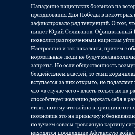
Нападение нацистских боевиков на вете
празднования Дня Победы в некоторых 
зафиксировало ряд тенденций. О том, чт
пишет Юрий Селиванов. Официальный Кие
позволил разгоряченным нацистам уйти б
Настроения и так накалены, причем с об
нормальные люди не будут меланхолично
запреты. Но если общественность возму
бездействием властей, то сами коричнев
вступается за них открыто, не подавляе
что «в случае чего» власть сольет их на 
способствует желанию держать себя в ра
стоят, потому что война в принципе от не
помножив это на привычку к безнаказа
получаем совсем тревожную картину ситу
находятся прошедшие Афганскую войну 