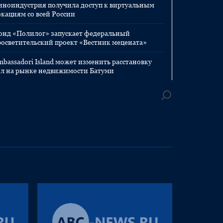
иноиндустрия получила доступ к виртуальным
окациям со всей России
онд «Полилог» запускает федеральный
росветительский проект «Вестник мецената»
mbassadori Island может изменить расстановку
ил на рынке недвижимости Батуми