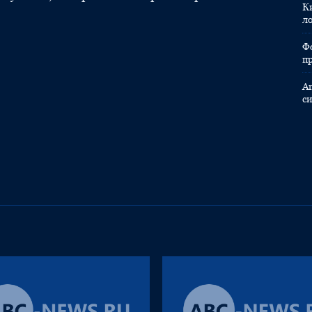
К
л
Ф
п
A
с