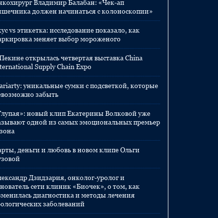
нкохирург Владимир Балабан: «Чек-ап
ишечника должен начинаться с колоноскопии»
ус vs этикетка: исследование показало, как
аркировка меняет выбор мороженого
 Пекине открылась четвертая выставка China
ternational Supply Chain Expo
ariarty: уникальные сумки с подсветкой, которые
евозможно забыть
Глупая»: новый клип Екатерины Волковой уже
азывают одной из самых эмоциональных премьер
езона
арты, деньги и любовь в новом клипе Ольги
узовой
лександр Дзидзария, онколог-уролог и
нователь сети клиник «Биочек», о том, как
зменилась диагностика и методы лечения
рологических заболеваний