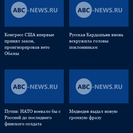
Конгресс США впервые
Русская Кардашьян вновь
принял закон,
вскружила головы
проигнорировав вето
поклонникам
Обамы
Путин: НАТО воевало бы с
Медведев выдал новую
Россией до последнего
громкую фразу
финского солдата