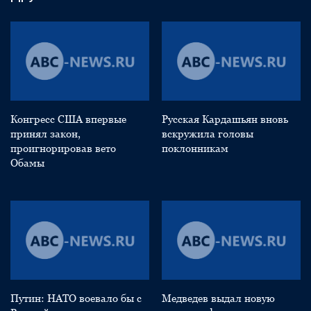
Конгресс США впервые
Русская Кардашьян вновь
принял закон,
вскружила головы
проигнорировав вето
поклонникам
Обамы
Путин: НАТО воевало бы с
Медведев выдал новую