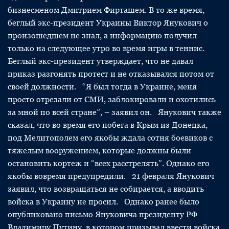
бизнесменом Дмитрием Фирташем. В то же время,
беглый экс-президент Украины Виктор Янукович о
произошедшем не знал, а информацию получил
только на следующее утро во время игры в теннис.
Беглый экс-президент утверждает, что не давал
приказ разгонять протест и не отказывался потом от
своей должности. “Я был тогда в Украине, меня
просто отрезали от СМИ, заблокировали и охотились
за мной по всей стране”, – заявил он. Янукович также
сказал, что во время его побега в Крым из Донецка,
под Мелитополем его якобы ждала сотня боевиков с
тяжелым вооружением, которые должны были
остановить кортеж и “всех расстрелять”. Однако его
якобы вовремя предупредили. 21 февраля Янукович
заявил, что возвращаться не собирается, а вводить
войска в Украину не просил. Однако ранее было
опубликовано письмо Януковича президенту РФ
Владимиру Путину, в котором призывал ввести войска