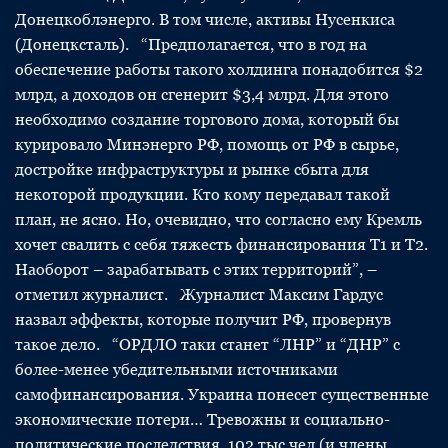
Донецкоблэнерго. В том числе, активы Нусенкиса
(Донецксталь). “Предполагается, что в год на
обеспечение работы такого холдинга понадобится $2
млрд, а доходов он сгенерит $3,4 млрд. Для этого
необходимо создание торгового дома, который бы
курировало Минэнерго РФ, помощь от РФ в сырье,
достройке инфраструктуры и рынке сбыта для
некоторой продукции. Кто кому передавал такой
план, не ясно. Но, очевидно, что согласно ему Кремль
хочет свалить с себя тяжесть финансирования Т1 и Т2.
Наоборот – зарабатывать с этих территорий”, –
отметил журналист. Журналист Максим Гардус
назвал эффекты, которые получит РФ, провернув
такое дело. “ОРДЛО таки станет “ЛНР” и “ДНР” с
более-менее убедительными источниками
самофинансирования. Украина понесет существенные
экономические потери… Тревожны и социально-
политические последствия. 102 тыс чел (и члены