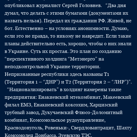
опубликовал журналист Сергей Головнев. “Два дня
думал, что делать с этими бумагами (документами их
назвать нельзя). Передал их гражданин РФ. Живой, не
бот. Естественно – на условиях анонимности. Думаю,
если это не правда, то никому не навредит. Если такие
планы действительно есть, хорошо, чтобы о них знали
в Украине. Суть их простая. Это план по созданию
“перспективного холдинга “Метэнерго” на
неподконтрольной Украине территории.
Непризнанные республики здесь названы Т1
(Территория 1 – “ДНР”) и Т2 (Территория 2 – “ЛНР”)”.
“Национализировать” в холдинг намерены такие
предприятия: Енакиевский мтекомбинат, Макеевский
филал ЕМЗ, Енакиевский коксохим, Харцизский
трубный завод, Дукучаевский Флюсо-Доломитный
комбинат, Комсомольское рудоуправление,
Краснодонуголь, Ровеньки-, Свердловантрацит, Шахту
Комсомолец Донбасса, Зуевскую ТЭС,