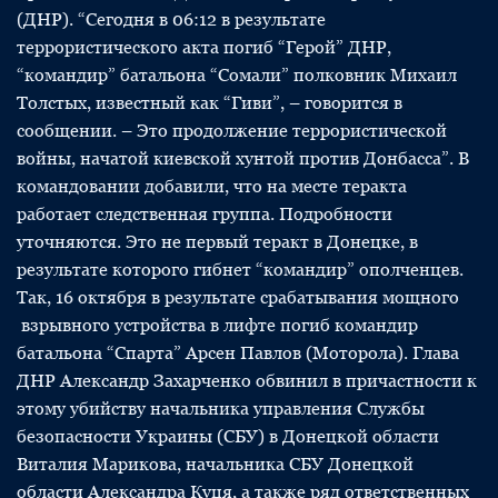
(ДНР). “Сегодня в 06:12 в результате
террористического акта погиб “Герой” ДНР,
“командир” батальона “Сомали” полковник Михаил
Толстых, известный как “Гиви”, – говорится в
сообщении. – Это продолжение террористической
войны, начатой киевской хунтой против Донбасса”. В
командовании добавили, что на месте теракта
работает следственная группа. Подробности
уточняются. Это не первый теракт в Донецке, в
результате которого гибнет “командир” ополченцев.
Так, 16 октября в результате срабатывания мощного
взрывного устройства в лифте погиб командир
батальона “Спарта” Арсен Павлов (Моторола). Глава
ДНР Александр Захарченко обвинил в причастности к
этому убийству начальника управления Службы
безопасности Украины (СБУ) в Донецкой области
Виталия Марикова, начальника СБУ Донецкой
области Александра Куця, а также ряд ответственных