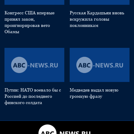
Конгресс США впервые
Русская Кардашьян вновь
принял закон,
вскружила головы
проигнорировав вето
поклонникам
Обамы
Путин: НАТО воевало бы с
Медведев выдал новую
Россией до последнего
громкую фразу
финского солдата