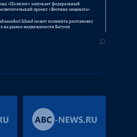
онд «Полилог» запускает федеральный
росветительский проект «Вестник мецената»
mbassadori Island может изменить расстановку
ил на рынке недвижимости Батуми