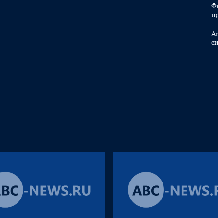
Ф
п
A
с