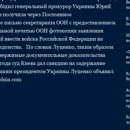
Вк
сообщил генеральный прокурор Украины Юрий
м
а получила через Постоянное
В
е письмо секретариата ООН с предоставлением
In
альной печатью ООН фотокопии заявления
M
бой ввести войска Российской Федерации на
н
ведомства. По словам Луценко, таким образом
«
вержимые документальные доказательства
н
с
года суд Киева дал санкцию на задержание
ывшим президентом Украины Луценко объявил
К
lnia.com
Б
А
ос
и
у
К
л