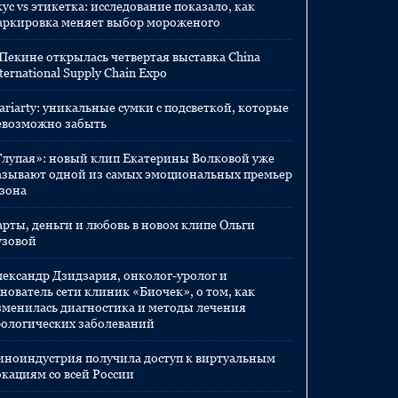
ус vs этикетка: исследование показало, как
аркировка меняет выбор мороженого
 Пекине открылась четвертая выставка China
ternational Supply Chain Expo
ariarty: уникальные сумки с подсветкой, которые
евозможно забыть
Глупая»: новый клип Екатерины Волковой уже
азывают одной из самых эмоциональных премьер
езона
арты, деньги и любовь в новом клипе Ольги
узовой
лександр Дзидзария, онколог-уролог и
нователь сети клиник «Биочек», о том, как
зменилась диагностика и методы лечения
рологических заболеваний
иноиндустрия получила доступ к виртуальным
окациям со всей России