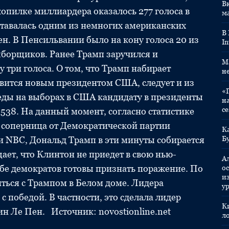
Вк
опилке миллиардера оказалось 277 голоса в
м
тавалась одним из немногих американских
В
ен. В Пенсильвании было на кону голоса 20 из
In
ыборщиков. Ранее Трамп заручился и
M
 три голоса. О том, что Трамп набирает
н
овится новым президентом США, следует и из
«
беды на выборах в США кандидату в президенты
н
с
538. На данный момент, согласно статистике
го соперница от Демократической партии
К
 NBC, Дональд Трамп в эти минуты собирается
Б
ает, что Клинтон не приедет в свою нью-
А
бе демократов готовы признать поражение. По
ос
и
ться с Трампом в Белом доме. Лидера
у
 победой. В частности, это сделала лидер
К
 Ле Пен. Источник: novostionline.net
л