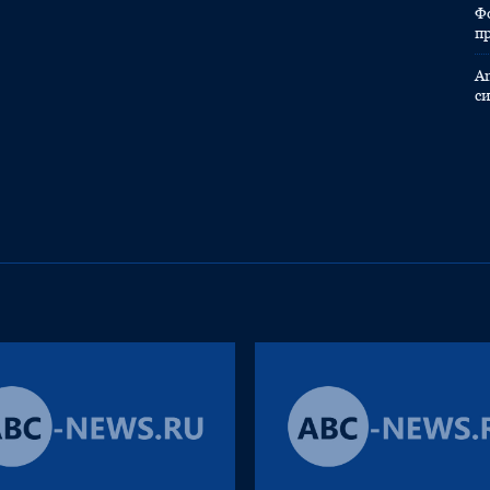
Ф
п
A
с