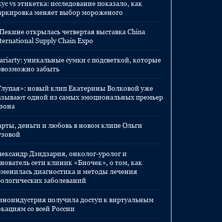
ус vs этикетка: исследование показало, как
аркировка меняет выбор мороженого
 Пекине открылась четвертая выставка China
ternational Supply Chain Expo
ariarty: уникальные сумки с подсветкой, которые
евозможно забыть
Глупая»: новый клип Екатерины Волковой уже
азывают одной из самых эмоциональных премьер
езона
арты, деньги и любовь в новом клипе Ольги
узовой
лександр Дзидзария, онколог-уролог и
нователь сети клиник «Биочек», о том, как
зменилась диагностика и методы лечения
рологических заболеваний
иноиндустрия получила доступ к виртуальным
окациям со всей России