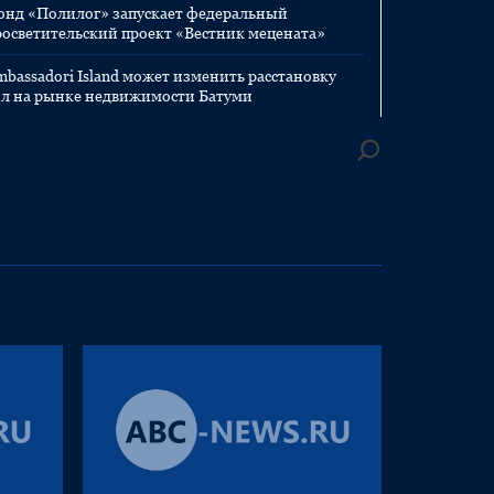
онд «Полилог» запускает федеральный
росветительский проект «Вестник мецената»
mbassadori Island может изменить расстановку
ил на рынке недвижимости Батуми