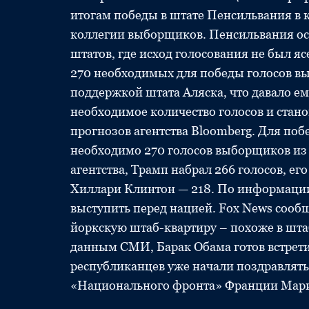
итогам победы в штате Пенсильвания в к
коллегии выборщиков. Пенсильвания ос
штатов, где исход голосования не был яс
270 необходимых для победы голосов в
поддержкой штата Аляска, что давало ему
необходимое количество голосов и стан
прогнозов агентства Bloomberg. Для по
необходимо 270 голосов выборщиков из 
агентства, Трамп набрал 266 голосов, е
Хиллари Клинтон — 218. По информации
выступить перед нацией. Fox News сообщ
йоркскую штаб-квартиру – похоже в шта
данным СМИ, Барак Обама готов встрети
республиканцев уже начали поздравлять с
«Национального фронта» Франции Марин