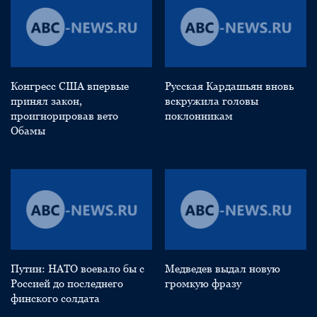
Конгресс США впервые
Русская Кардашьян вновь
принял закон,
вскружила головы
проигнорировав вето
поклонникам
Обамы
Путин: НАТО воевало бы с
Медведев выдал новую
Россией до последнего
громкую фразу
финского солдата