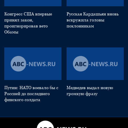
Конгресс США впервые
Русская Кардашьян вновь
принял закон,
вскружила головы
проигнорировав вето
поклонникам
Обамы
Путин: НАТО воевало бы с
Медведев выдал новую
Россией до последнего
громкую фразу
финского солдата