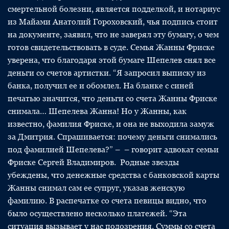
смертельной болезни, является подделкой, и нотариус
из Майами Анатолий Гороховский, чья подпись стоит
на документе, заявил, что не заверял эту бумагу, о чем
готов свидетельствовать в суде. Семья Жанны Фриске
уверена, что благодаря этой бумаге Шепелев снял все
деньги со счетов артистки. “Я запросил выписку из
банка, получил ее и обомлел. На бланке с синей
печатью значится, что деньги со счета Жанны Фриске
снимала… Шепелева Жанна! Но у Жанны, как
известно, фамилия Фриске, и она не выходила замуж
за Дмитрия. Спрашивается: почему деньги снимались
под фамилией Шепелева?” – – говорит адвокат семьи
Фриске Сергей Владимиров. Родные звезды
убеждены, что денежные средства с банковской карты
Жанны снимал сам ее супруг, указав женскую
фамилию. В распечатке со счета певицы видно, что
было осуществлено несколько платежей. “Эта
ситуация вызывает у нас подозрения. Суммы со счета