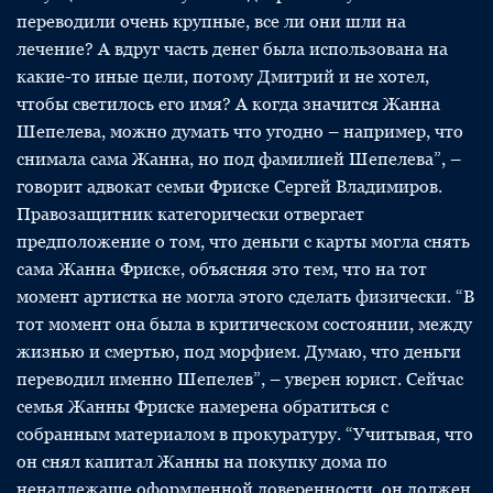
переводили очень крупные, все ли они шли на
лечение? А вдруг часть денег была использована на
какие-то иные цели, потому Дмитрий и не хотел,
чтобы светилось его имя? А когда значится Жанна
Шепелева, можно думать что угодно – например, что
снимала сама Жанна, но под фамилией Шепелева”, –
говорит адвокат семьи Фриске Сергей Владимиров.
Правозащитник категорически отвергает
предположение о том, что деньги с карты могла снять
сама Жанна Фриске, объясняя это тем, что на тот
момент артистка не могла этого сделать физически. “В
тот момент она была в критическом состоянии, между
жизнью и смертью, под морфием. Думаю, что деньги
переводил именно Шепелев”, – уверен юрист. Сейчас
семья Жанны Фриске намерена обратиться с
собранным материалом в прокуратуру. “Учитывая, что
он снял капитал Жанны на покупку дома по
ненадлежаще оформленной доверенности, он должен