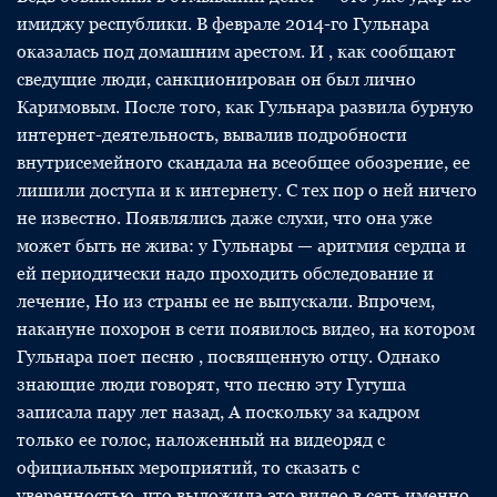
имиджу республики. В феврале 2014-го Гульнара
оказалась под домашним арестом. И , как сообщают
сведущие люди, санкционирован он был лично
Каримовым. После того, как Гульнара развила бурную
интернет-деятельность, вывалив подробности
внутрисемейного скандала на всеобщее обозрение, ее
лишили доступа и к интернету. С тех пор о ней ничего
не известно. Появлялись даже слухи, что она уже
может быть не жива: у Гульнары — аритмия сердца и
ей периодически надо проходить обследование и
лечение, Но из страны ее не выпускали. Впрочем,
накануне похорон в сети появилось видео, на котором
Гульнара поет песню , посвященную отцу. Однако
знающие люди говорят, что песню эту Гугуша
записала пару лет назад, А поскольку за кадром
только ее голос, наложенный на видеоряд с
официальных мероприятий, то сказать с
уверенностью, что выложила это видео в сеть именно