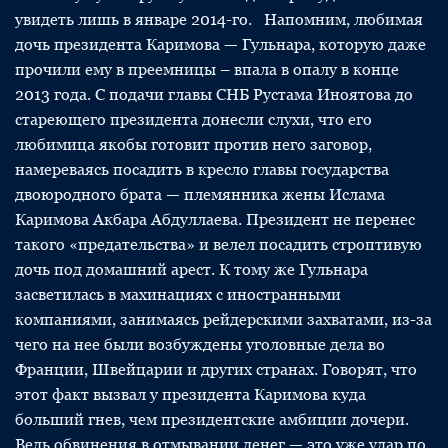
увидеть лишь в январе 2014-го. Напомним, любимая
дочь президента Каримова — Гульнара, которую даже
прочили ему в преемницы – впала в опалу в конце
2013 года. С подачи главы СНБ Рустама Иноятова до
стареющего президента донесли слухи, что его
любимица якобы готовит против него заговор,
намереваясь посадить в кресло главы государства
двоюродного брата — племянника жены Ислама
Каримова Акбара Абдуллаева. Президент не перенес
такого «предательства» и велел посадить строптивую
дочь под домашний арест. К тому же Гульнара
засветилась в махинациях с иностранными
компаниями, занимаясь рейдерскими захватами, из-за
чего на нее были возбуждены уголовные дела во
Франции, Швейцарии и других странах. Говорят, что
этот факт вызвал у президента Каримова куда
больший гнев, чем президентские амбиции дочери.
Ведь обвинения в отмывании денег — это уже удар по