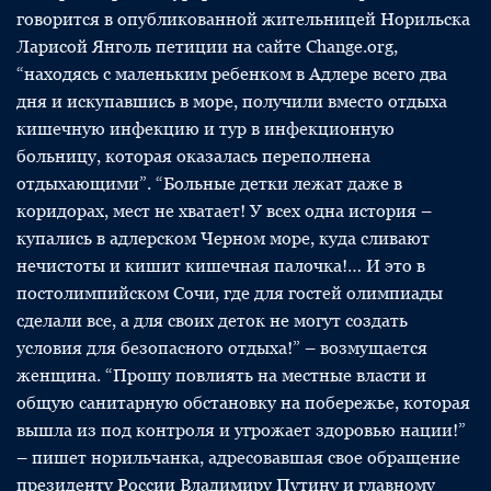
говорится в опубликованной жительницей Норильска
Ларисой Янголь петиции на сайте Change.org,
“находясь с маленьким ребенком в Адлере всего два
дня и искупавшись в море, получили вместо отдыха
кишечную инфекцию и тур в инфекционную
больницу, которая оказалась переполнена
отдыхающими”. “Больные детки лежат даже в
коридорах, мест не хватает! У всех одна история –
купались в адлерском Черном море, куда сливают
нечистоты и кишит кишечная палочка!… И это в
постолимпийском Сочи, где для гостей олимпиады
сделали все, а для своих деток не могут создать
условия для безопасного отдыха!” – возмущается
женщина. “Прошу повлиять на местные власти и
общую санитарную обстановку на побережье, которая
вышла из под контроля и угрожает здоровью нации!”
– пишет норильчанка, адресовавшая свое обращение
президенту России Владимиру Путину и главному