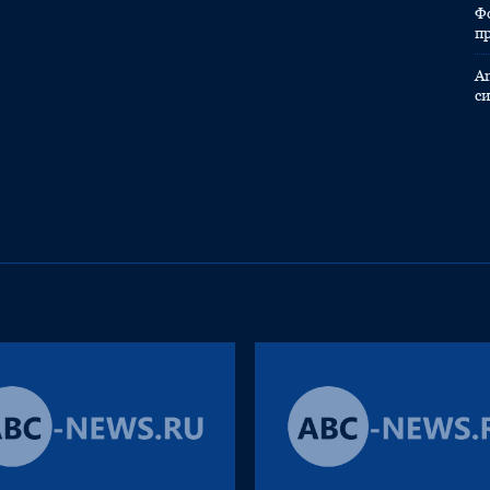
Ф
п
A
с