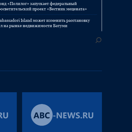
онд «Полилог» запускает федеральный
росветительский проект «Вестник мецената»
mbassadori Island может изменить расстановку
ил на рынке недвижимости Батуми