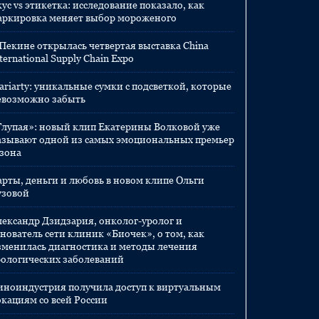
ус vs этикетка: исследование показало, как
аркировка меняет выбор мороженого
 Пекине открылась четвертая выставка China
ternational Supply Chain Expo
ariarty: уникальные сумки с подсветкой, которые
евозможно забыть
Глупая»: новый клип Екатерины Волковой уже
азывают одной из самых эмоциональных премьер
езона
арты, деньги и любовь в новом клипе Ольги
узовой
лександр Дзидзария, онколог-уролог и
нователь сети клиник «Биочек», о том, как
зменилась диагностика и методы лечения
рологических заболеваний
иноиндустрия получила доступ к виртуальным
окациям со всей России