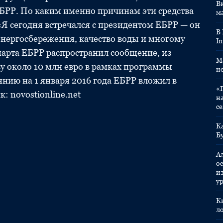
Вк
БРР. По каким именно причинам эти средства
м
«Я сегодня встречался с президентом ЕБРР — он
В
(энергосбережения, качество воды и многому
In
марта ЕБРР распространил сообщение, из
M
ву около 10 млн евро в рамках программы
н
янию на 1 января 2016 года ЕБРР вложил в
«
: novostionline.net
н
с
К
Б
А
ос
и
у
К
л