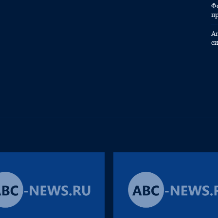
Ф
п
A
с