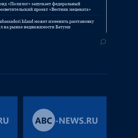
онд «Полилог» запускает федеральный
росветительский проект «Вестник мецената»
mbassadori Island может изменить расстановку
ил на рынке недвижимости Батуми