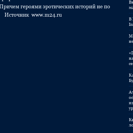
Вк
 Причем героями эротических историй не по
м
ды. Источник www.m24.ru
В
In
M
н
«
н
с
К
Б
А
ос
и
у
К
л