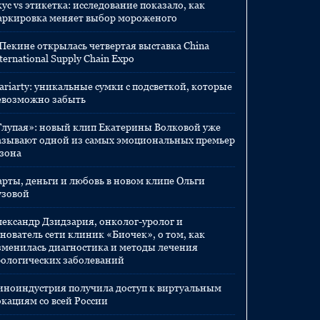
ус vs этикетка: исследование показало, как
аркировка меняет выбор мороженого
 Пекине открылась четвертая выставка China
ternational Supply Chain Expo
ariarty: уникальные сумки с подсветкой, которые
евозможно забыть
Глупая»: новый клип Екатерины Волковой уже
азывают одной из самых эмоциональных премьер
езона
арты, деньги и любовь в новом клипе Ольги
узовой
лександр Дзидзария, онколог-уролог и
нователь сети клиник «Биочек», о том, как
зменилась диагностика и методы лечения
рологических заболеваний
иноиндустрия получила доступ к виртуальным
окациям со всей России