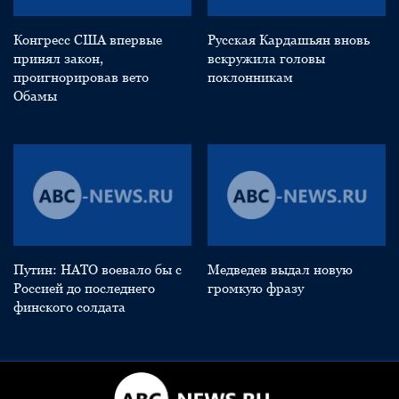
Конгресс США впервые
Русская Кардашьян вновь
принял закон,
вскружила головы
проигнорировав вето
поклонникам
Обамы
Путин: НАТО воевало бы с
Медведев выдал новую
Россией до последнего
громкую фразу
финского солдата