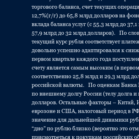
торгового баланса, счет текущих операци
12,7%(г/г) до 65,8 млрд долларов на ф
вклада баланса услуг (с 55,3 млрд до 37
57,9 млрд до 32 млрд долларов). По сл
текущий курс рубля соответствует плате
довольно успешно адаптировался к сни
первом квартале каждого года поступле
счету является самым высоким (в первом
соответственно 25,8 млрд и 29,3 млрд до
российской валюты. По оценкам Банка Р
по внешнему долгу России (телу долга и
долларов. Остальные факторы – Китай, 
еврозоне и США, налоговый период в РФ
значение для дальнейшей динамики рубл
“дно” по рублю близко (вероятно это отм
присмотреться к покупкам российских о