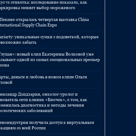
ус vs этикетка: исследование показало, как
аркировка меняет выбор мороженого
 Пекине открылась четвертая выставка China
ternational Supply Chain Expo
ariarty: уникальные сумки с подсветкой, которые
евозможно забыть
Глупая»: новый клип Екатерины Волковой уже
азывают одной из самых эмоциональных премьер
езона
арты, деньги и любовь в новом клипе Ольги
узовой
лександр Дзидзария, онколог-уролог и
нователь сети клиник «Биочек», о том, как
зменилась диагностика и методы лечения
рологических заболеваний
иноиндустрия получила доступ к виртуальным
окациям со всей России