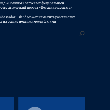
онд «Полилог» запускает федеральный
росветительский проект «Вестник мецената»
mbassadori Island может изменить расстановку
ил на рынке недвижимости Батуми