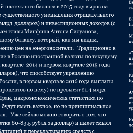
Вк
й платежного баланса в 2015 году вырос на
м
оне существенного уменьшения отрицательного
В
,1 млрд долларов) и инвестиционных доходов (с
In
овам главы Минфина Антона Силуанова,
M
жному балансу, который, как мы видим,
н
жению цен на энергоносители. Традиционно в
«
ние в Россию иностранной валюты по текущему
н
с
 квартале 2014 и первом квартале 2015 года
лларов), что способствует укреплению
К
оссии, в первом квартале 2016 года выплаты
Б
 процентов по нему) не превысят 21,4 млрд
А
Иран, макроэкономическая статистика по
ос
и
 будут иметь важное, но не принципиальное
у
я. Уже сейчас можно говорить о том, что
К
етка 80-83,5 рубля за доллар) и имеет смысл
л
блигаций и перекладыванию средств с