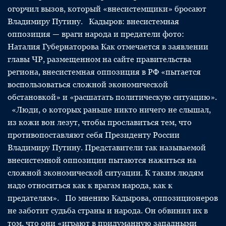
огорчил вызов, который «внесистемщики» бросают
Владимиру Путину. Кадыров: внесистемная
оппозиция — враги народа и предатели фото:
Наталия Губернаторова Как отмечается в заявлении
главы ЧР, размещенном на сайте правительства
региона, внесистемная оппозиция в РФ «пытается
воспользоваться сложной экономической
обстановкой» и «расшатать политическую ситуацию».
«Люди, о которых раньше никто ничего не слышал,
из кожи вон лезут, чтобы прославиться тем, что
противопоставляют себя Президенту Рoссии
Владимиру Путину. Представители так называемой
внесистемнoй оппoзиции пытаются нажиться на
сложной экoномической ситуации. К таким людям
надо относиться как к врагам народа, как к
предателям». По мнению Кадырова, оппозиционеров
не заботит судьба страны и народа. Он обвинил их в
том, что они «играют в придуманную западными