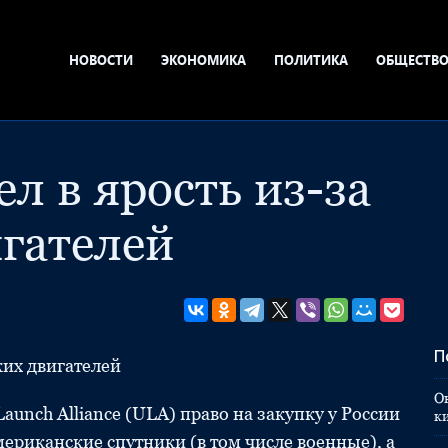
НОВОСТИ
ЭКОНОМИКА
ПОЛИТИКА
ОБЩЕСТВ
л в ярость из-за
игателей
П
ких двигателей
О
unch Alliance (ULA) право на закупку у России
к
мериканские спутники (в том числе военные), а