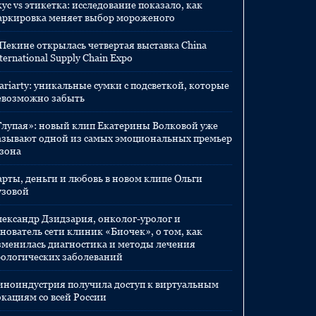
ус vs этикетка: исследование показало, как
аркировка меняет выбор мороженого
 Пекине открылась четвертая выставка China
ternational Supply Chain Expo
ariarty: уникальные сумки с подсветкой, которые
евозможно забыть
Глупая»: новый клип Екатерины Волковой уже
азывают одной из самых эмоциональных премьер
езона
арты, деньги и любовь в новом клипе Ольги
узовой
лександр Дзидзария, онколог-уролог и
нователь сети клиник «Биочек», о том, как
зменилась диагностика и методы лечения
рологических заболеваний
иноиндустрия получила доступ к виртуальным
окациям со всей России