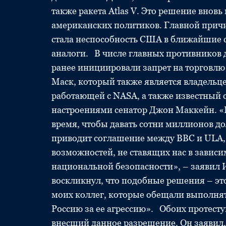
также ракета Atlas V. Это решение внов
американских политиков. Главной причи
стала неспособность США в ближайшие с
аналоги. В числе главных противников 
ранее инициировали запрет на торговлю
Маск, который также является владельц
работающей с NASA, а также известный
настроениями сенатор Джон Маккейн. «
время, чтобы давать сотни миллионов до
приводит соглашение между ВВС и ULA,
возможностей, не ставящих нас в зависи
национальной безопасности», – заявил 
воскликнул, что подобные решения – это
моих коллег, которые обещали выполня
Россию за ее агрессию». Обоих протес
внесший данное разрешение. Он заявил,