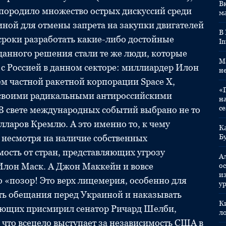
Вк
ь породило множество острых дискуссий среди
м
ной для отмены запрета на закупки двигателей
В
роки разработать какие-либо достойные
In
данного решения стали те же люди, которые
M
 с Россией в данном секторе: миллиардер Илон
н
ем частной ракетной корпорации Space X,
«
 своими радикальными антироссийскими
н
с
В свете международных событий выбрано не то
лларов Кремлю. А это именно то, к чему
К
 несмотря на наличие собственных
Б
мость от стран, представляющих угрозу
А
Илон Маск. А Джон Маккейн и вовсе
ос
и
 «позор! Это верх лицемерия, особенно для
у
ть обещания перед Украиной и наказывать
К
тующих присмирил сенатор Ричард Шелби,
л
 что всецело выступает за независимость США в