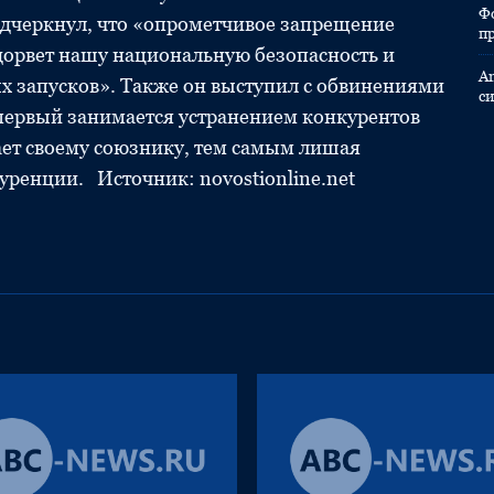
Ф
подчеркнул, что «опрометчивое запрещение
п
дорвет нашу национальную безопасность и
A
ых запусков». Также он выступил с обвинениями
с
 первый занимается устранением конкурентов
ает своему союзнику, тем самым лишая
ренции. Источник: novostionline.net