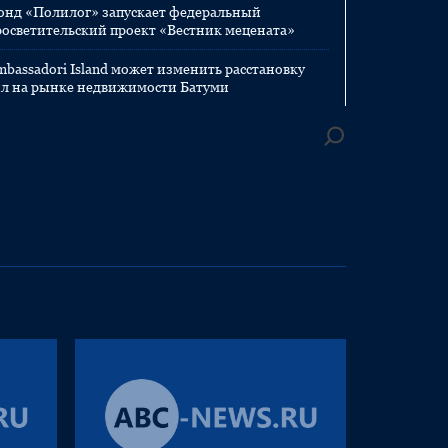
онд «Полилог» запускает федеральный
росветительский проект «Вестник мецената»
mbassadori Island может изменить расстановку
ил на рынке недвижимости Батуми