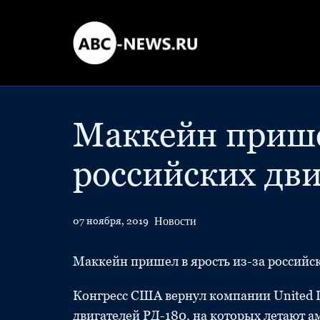
Маккейн прише
российских дв
Новости
07 ноября, 2019
Маккейн пришел в ярость из-за российс
Конгресс США вернул компании United La
двигателей РД-180, на которых летают а