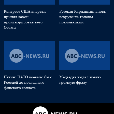
Конгресс США впервые
Русская Кардашьян вновь
принял закон,
вскружила головы
проигнорировав вето
поклонникам
Обамы
Путин: НАТО воевало бы с
Медведев выдал новую
Россией до последнего
громкую фразу
финского солдата