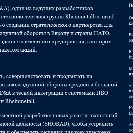
П
&A), один из ведущих разработчиков
 технологическая группа Rheinmetall со штаб-
О
к
о создании стратегического партнерства для
оздушной обороны в Европу и страны НАТО.
Вк
м
оздание совместного предприятия, в котором
пакетом акций.
В
In
M
н
ть, совершенствовать и продвигать на
противовоздушной обороны средней и большой
«
н
&A в тесной интеграции с системами ПВО
с
 Rheinmetall.
К
Б
вместной разработке новых ракет и технологий
малой дальности (SHORAD), чтобы устранить
А
ос
е и обеспечить решения для всех эшелонов