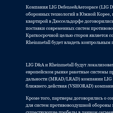
Компания LIG Defense&Aerospace (LIG D
оборонных технологий в Южной Корее, и
квартирой в Дюссельдорфе договорились 
поставки современных систем противов
Краткосрочной целью сторон является с
Rheinmetall будет владеть контрольным 
LIG D&A и Rheinmetall будут локализова
европейском рынке ракетные системы 
дальности (MRAD/LRAD) компании LIG D
ближнего действия (VSHORAD) компании
Кроме того, партнеры договорились о со
для систем противовоздушной обороны 
существующие пробелы в данном сегмент