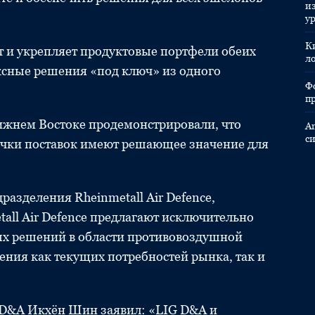
и
у
К
 и укрепляет продуктовые портфели обеих
л
ксные решения «под ключ» из одного
Ф
п
ижнем Востоке продемонстрировали, что
A
с
чки поставок имеют решающее значение для
азделения Rheinmetall Air Defence,
all Air Defence предлагают исключительно
 решений в области противовоздушной
ения как текущих потребностей рынка, так и
 D&A Икхён Шин заявил: «LIG D&A и