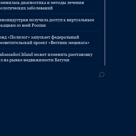
зменилась диагностика и методы лечения
рологических заболеваний
иноиндустрия получила доступ к виртуальным
окациям со всей России
онд «Полилог» запускает федеральный
росветительский проект «Вестник мецената»
mbassadori Island может изменить расстановку
ил на рынке недвижимости Батуми