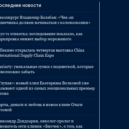
оследние новости
нкохирург Владимир Балабан: «Чек-ап
ишечника должен начинаться с колоноскопии»
ус vs этикетка: исследование показало, как
аркировка меняет выбор мороженого
 Пекине открылась четвертая выставка China
ternational Supply Chain Expo
ariarty: уникальные сумки с подсветкой, которые
евозможно забыть
Глупая»: новый клип Екатерины Волковой уже
азывают одной из самых эмоциональных премьер
езона
арты, деньги и любовь в новом клипе Ольги
узовой
лександр Дзидзария, онколог-уролог и
нователь сети клиник «Биочек», о том, как