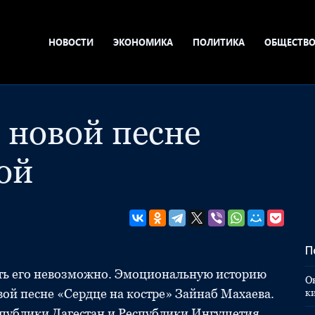
НОВОСТИ
ЭКОНОМИКА
ПОЛИТИКА
ОБЩЕСТВ
 новой песне
ой
П
сить его невозможно. Эмоциональную историю
О
й песне «Сердце на костре» Зайнаб Махаева.
к
публики Дагестан и Республики Ингушетия