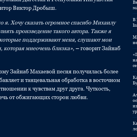
Вк
зитор Виктор Дробыш.
м
В
о я. Хочу сказать огромное спасибо Михаилу
In
лнять произведение такого автора. Также я
M
, которые поддерживают меня, слушают мои
н
, которая мне
очень близка»,
–
говорит Зайнаб
«
н
с
изму Зайнаб Махаевой песня получилась более
К
бавляет и танцевальная обработка в восточном
Б
тношении к чувствам друг друга. Чуткость,
А
ечь от обжигающих сторон любви.
ос
и
у
К
л