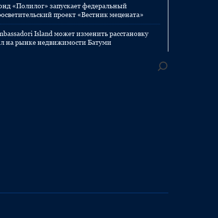
онд «Полилог» запускает федеральный
росветительский проект «Вестник мецената»
mbassadori Island может изменить расстановку
ил на рынке недвижимости Батуми