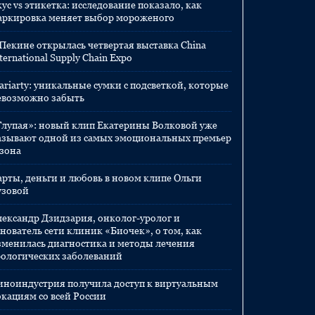
ус vs этикетка: исследование показало, как
аркировка меняет выбор мороженого
 Пекине открылась четвертая выставка China
ternational Supply Chain Expo
ariarty: уникальные сумки с подсветкой, которые
евозможно забыть
Глупая»: новый клип Екатерины Волковой уже
азывают одной из самых эмоциональных премьер
езона
арты, деньги и любовь в новом клипе Ольги
узовой
лександр Дзидзария, онколог-уролог и
нователь сети клиник «Биочек», о том, как
зменилась диагностика и методы лечения
рологических заболеваний
иноиндустрия получила доступ к виртуальным
окациям со всей России